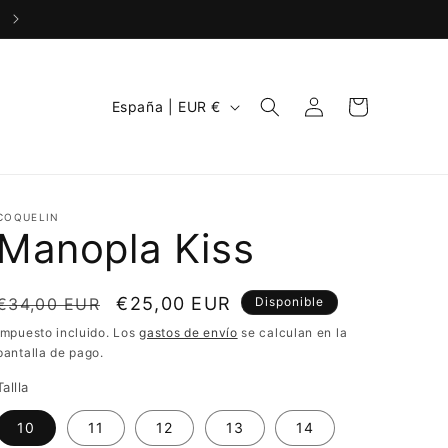
Envío gratis a partir de 40€
Iniciar
P
Carrito
España | EUR €
sesión
a
í
s
COQUELIN
/
Manopla Kiss
r
e
Precio
Precio
€25,00 EUR
€34,00 EUR
Disponible
g
habitual
de
Impuesto incluido. Los
gastos de envío
se calculan en la
i
pantalla de pago.
oferta
ó
Tallla
n
10
11
12
13
14