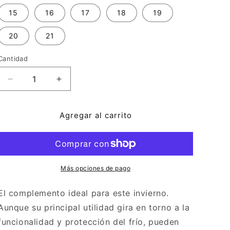
15
16
17
18
19
20
21
Cantidad
Reducir
Aumentar
cantidad
cantidad
para
para
Agregar al carrito
Manopla
Manopla
Kiss
Kiss
Más opciones de pago
El complemento ideal para este invierno.
Aunque su principal utilidad gira en torno a la
funcionalidad y protección del frío, pueden