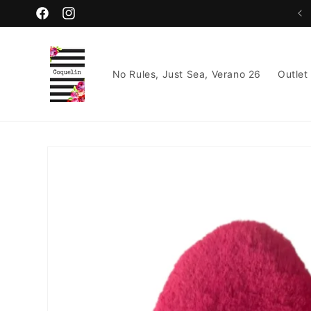
Ir
directamente
Facebook
Instagram
al contenido
No Rules, Just Sea, Verano 26
Outlet
Ir
directamente
a la
información
del producto