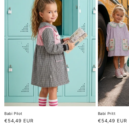
Babi Pilot
Babi Pritt
Precio
€54,49 EUR
Precio
€54,49 EUR
habitual
habitual