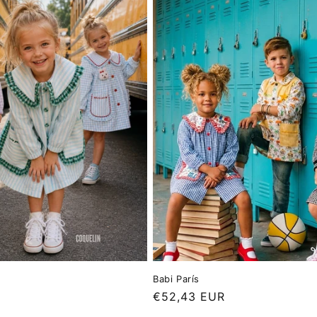
Babi París
Precio
€52,43 EUR
habitual