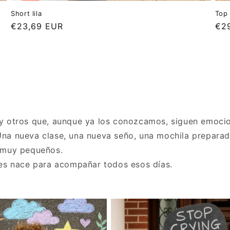
Short lila
Top
Precio
€23,69 EUR
Pre
€2
habitual
hab
y otros que, aunque ya los conozcamos, siguen emoci
. Una nueva clase, una nueva seño, una mochila preparad
 muy pequeños.
res nace para acompañar todos esos días.