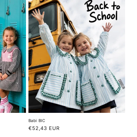
Babi BIC
Precio
€52,43 EUR
habitual