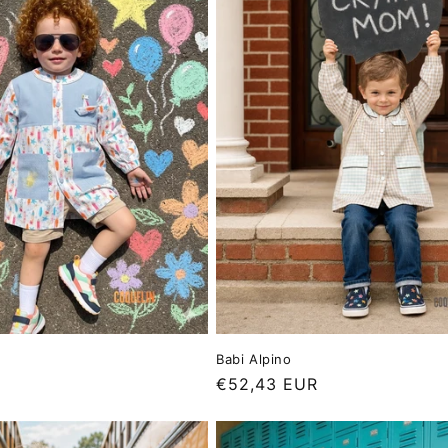
Babi Alpino
Precio
€52,43 EUR
habitual