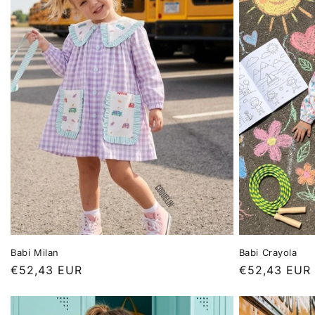
Babi Milan
Babi Crayola
Precio
€52,43 EUR
Precio
€52,43 EUR
habitual
habitual