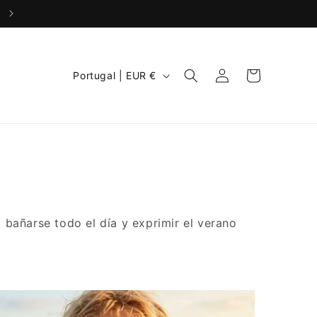
Envío gratis a partir de 40€
Iniciar
P
Carrito
Portugal | EUR €
sesión
a
í
s
/
r
e
g
 bañarse todo el día y exprimir el verano
i
ó
n