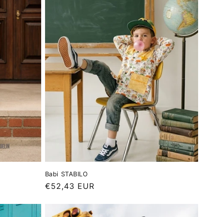
Babi STABILO
Precio
€52,43 EUR
habitual