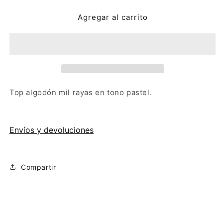
para
para
Agregar al carrito
Top
Top
Biamante
Biamante
Top algodón mil rayas en tono pastel.
Envíos y devoluciones
Compartir