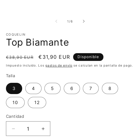
2
multimedia
e
1
u
en
v
una
m
de
1
/
6
ventana
modal
COQUELIN
Top Biamante
Precio
Precio
€31,90 EUR
Disponible
€38,90 EUR
habitual
de
Impuesto incluido. Los
gastos de envío
se calculan en la pantalla de pago.
oferta
Talla
3
4
5
6
7
8
10
12
Cantidad
Reducir
Aumentar
cantidad
cantidad