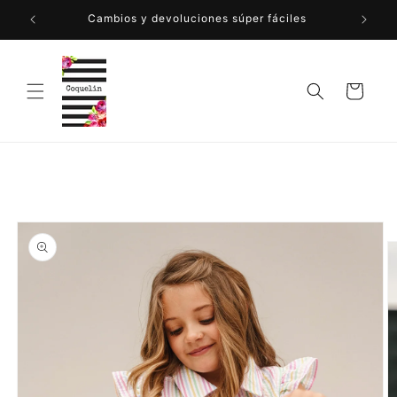
Ir
directamente
Cambios y devoluciones súper fáciles
al contenido
Carrito
Ir
directamente
a la
información
del producto