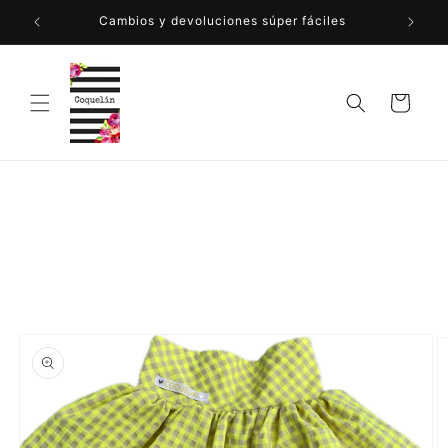
Ir
directamente
Cambios y devoluciones súper fáciles
al contenido
Carrito
Ir
directamente
a la
información
del producto