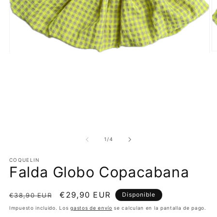
Ab
Abrir
e
elemento
m
multimedia
2
1
e
en
u
una
v
ventana
m
modal
de
1
/
4
COQUELIN
Falda Globo Copacabana
Precio
Precio
€29,90 EUR
Disponible
€38,90 EUR
habitual
de
Impuesto incluido. Los
gastos de envío
se calculan en la pantalla de pago.