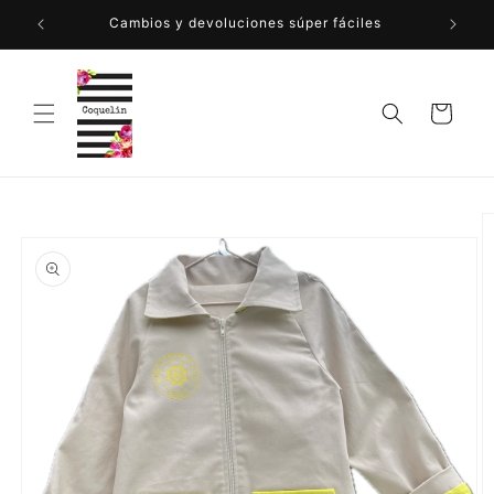
Ir
directamente
Cambios y devoluciones súper fáciles
al contenido
Carrito
Ir
directamente
a la
información
del producto