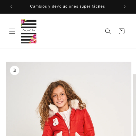
Ir
directamente
Cambios y devoluciones súper fáciles
al contenido
Carrito
Ir
directamente
a la
información
del producto