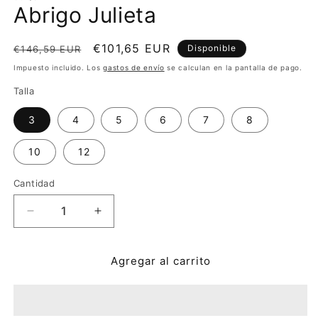
ventana
Abrigo Julieta
modal
Precio
Precio
€101,65 EUR
Disponible
€146,59 EUR
habitual
de
Impuesto incluido. Los
gastos de envío
se calculan en la pantalla de pago.
oferta
Talla
3
4
5
6
7
8
10
12
Cantidad
Reducir
Aumentar
cantidad
cantidad
para
para
Agregar al carrito
Abrigo
Abrigo
Julieta
Julieta